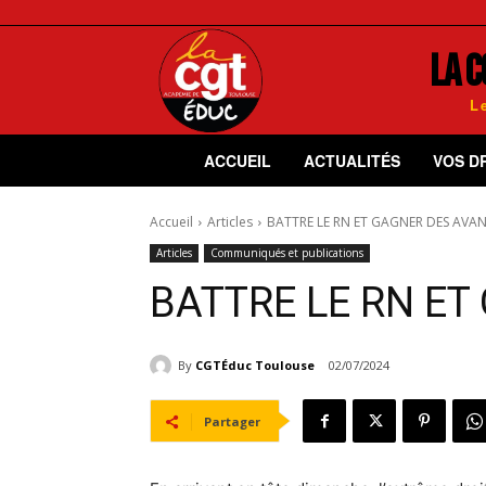
LA C
L
ACCUEIL
ACTUALITÉS
VOS D
Accueil
Articles
BATTRE LE RN ET GAGNER DES AVAN
Articles
Communiqués et publications
BATTRE LE RN ET
By
CGTÉduc Toulouse
02/07/2024
Partager