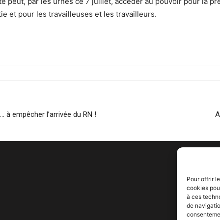
e peut, par les urnes ce 7 juillet, accéder au pouvoir pour la pr
 et pour les travailleuses et les travailleurs.
… à empêcher l’arrivée du RN !
A
Pour offrir 
cookies pour
à ces techn
de navigatio
consentement