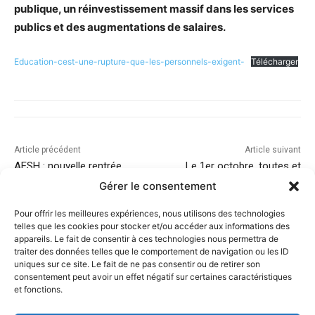
publique, un réinvestissement massif dans les services
publics et des augmentations de salaires.
Education-cest-une-rupture-que-les-personnels-exigent-
Télécharger
Article précédent
Article suivant
AESH : nouvelle rentrée,
Le 1er octobre, toutes et
statuts, prise en charge par
tous en grève !
Gérer le consentement
l’état du temps méridien…
Faisons le point !
Pour offrir les meilleures expériences, nous utilisons des technologies
telles que les cookies pour stocker et/ou accéder aux informations des
appareils. Le fait de consentir à ces technologies nous permettra de
traiter des données telles que le comportement de navigation ou les ID
uniques sur ce site. Le fait de ne pas consentir ou de retirer son
consentement peut avoir un effet négatif sur certaines caractéristiques
et fonctions.