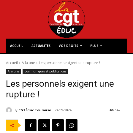
ACCUEIL
ACTUALITÉS
VOS DROITS
PLUS
Accueil
A la une
Les personnels exigent une rupture !
A la une
Communiqués et publications
Les personnels exigent une
rupture !
By
CGTÉduc Toulouse
24/09/2024
562