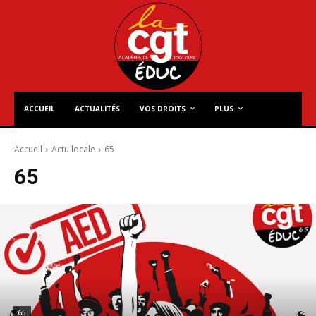
ACCUEIL
ACTUALITÉS
VOS DROITS
PLUS
Accueil
Actu locale
65
65
65